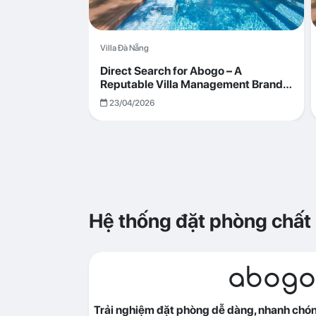
Villa Đà Nẵng
Direct Search for Abogo – A
Reputable Villa Management Brand
with Transparent and Effective
23/04/2026
Operations
Hệ thống đặt phòng chất
abogo
Trải nghiệm đặt phòng dễ dàng, nhanh chóng