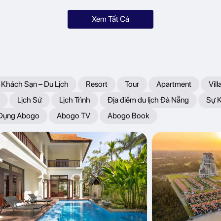
Xem Tất Cả
 Khách Sạn – Du Lịch
Resort
Tour
Apartment
Vill
Lịch Sử
Lịch Trình
Địa điểm du lịch Đà Nẵng
Sự 
 Dụng Abogo
Abogo TV
Abogo Book