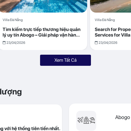
Villa Đà Nẵng
Villa Đà Nẵng
Tìm kiếm trực tiếp thương hiệu quản
Search for Prop
lý uy tín Abogo – Giải pháp vận hành
Services for Vil
villa hiệu quả, minh bạch
Returns with Abo
23/04/2026
23/04/2026
Xem Tất Cả
 lượng
Abogo 
 với hệ thống tiên tiến nhất.