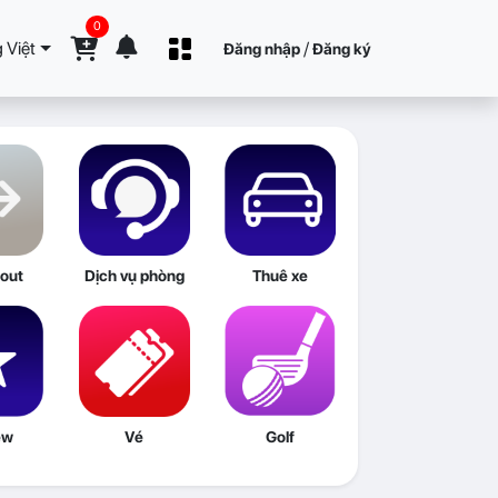
0
 Việt
/
Đăng nhập
Đăng ký
out
Dịch vụ phòng
Thuê xe
ew
Vé
Golf