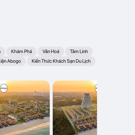
a
Khám Phá
Văn Hoá
Tâm Linh
Kiện Abogo
Kiến Thức Khách Sạn Du Lịch