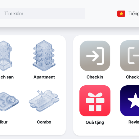
Tiếng
ch sạn
Apartment
Checkin
Check
Tour
Combo
Revi
Quà tặng