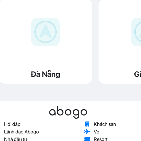
Đà Nẵng
Gi
abogo
Hỏi đáp
Khách sạn
Lãnh đạo Abogo
Vé
Nhà đầu tư
Resort