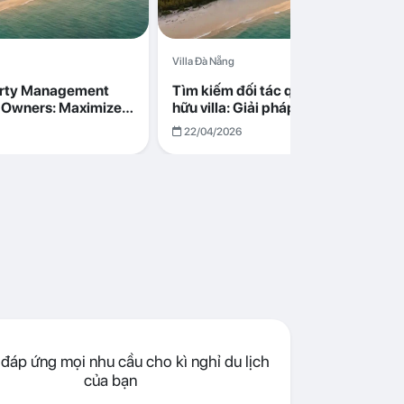
Villa Đà Nẵng
erty Management
Tìm kiếm đối tác quản lý cho chủ s
la Owners: Maximize
hữu villa: Giải pháp tối ưu lợi nhuận
go in Da Nang
cùng Abogo tại Đà Nẵng
22/04/2026
đáp ứng mọi nhu cầu cho kì nghỉ du lịch
của bạn