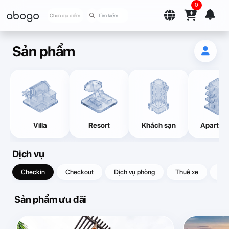
0
abogo
Chọn địa điểm
Sản phẩm
Villa
Resort
Khách sạn
Apartme
Dịch vụ
Checkin
Checkout
Dịch vụ phòng
Thuê xe
Quà
Sản phẩm ưu đãi