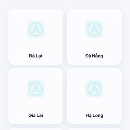
Đà Lạt
Đà Nẵng
Gia Lai
Hạ Long