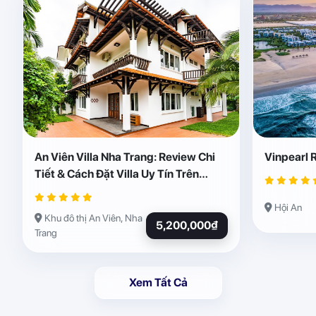
An Viên Villa Nha Trang: Review Chi
Vinpearl 
Tiết & Cách Đặt Villa Uy Tín Trên
Abogo
Hội An
Khu đô thị An Viên, Nha
5,200,000₫
Trang
Xem Tất Cả