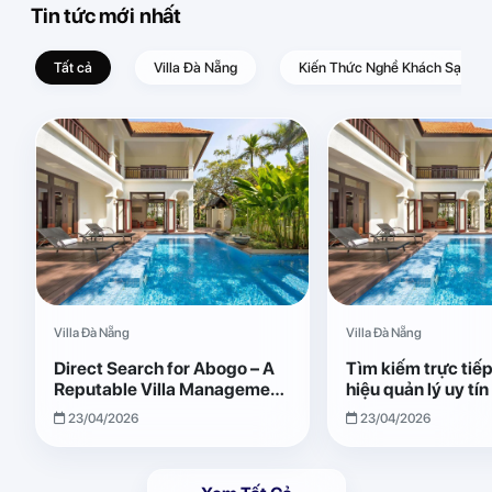
Tin tức mới nhất
Tất cả
Villa Đà Nẵng
Kiến Thức Nghề Khách Sạn – D
Villa Đà Nẵng
Villa Đà Nẵng
Direct Search for Abogo – A
Tìm kiếm trực tiế
Reputable Villa Management
hiệu quản lý uy tí
Brand with Transparent and
Giải pháp vận hành
23/04/2026
23/04/2026
Effective Operations
quả, minh bạch