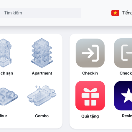
Tiếng
ch sạn
Apartment
Checkin
Check
Tour
Combo
Revi
Quà tặng