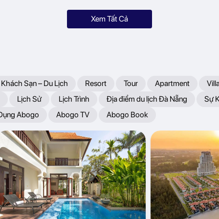
Xem Tất Cả
 Khách Sạn – Du Lịch
Resort
Tour
Apartment
Vill
Lịch Sử
Lịch Trình
Địa điểm du lịch Đà Nẵng
Sự 
 Dụng Abogo
Abogo TV
Abogo Book