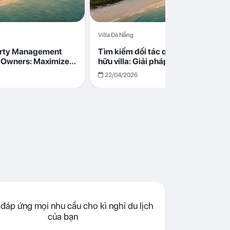
Villa Đà Nẵng
erty Management
Tìm kiếm đối tác quản lý cho chủ s
la Owners: Maximize
hữu villa: Giải pháp tối ưu lợi nhuận
go in Da Nang
cùng Abogo tại Đà Nẵng
22/04/2026
đáp ứng mọi nhu cầu cho kì nghỉ du lịch
của bạn