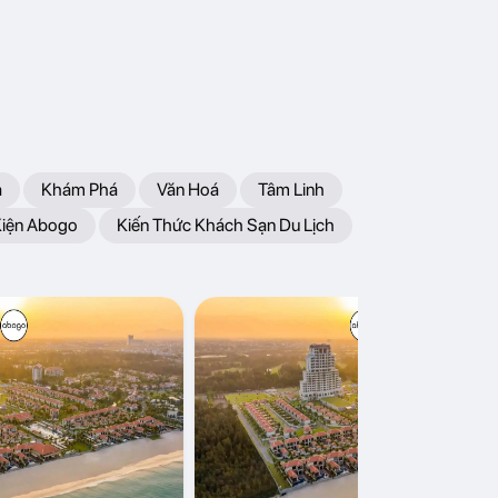
a
Khám Phá
Văn Hoá
Tâm Linh
Kiện Abogo
Kiến Thức Khách Sạn Du Lịch