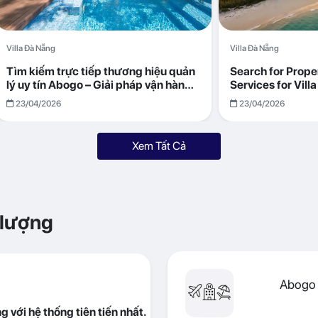
Villa Đà Nẵng
Villa Đà Nẵng
Tìm kiếm trực tiếp thương hiệu quản
Search for Prop
lý uy tín Abogo – Giải pháp vận hành
Services for Vil
villa hiệu quả, minh bạch
Returns with Abo
23/04/2026
23/04/2026
Xem Tất Cả
 lượng
Abogo 
 với hệ thống tiên tiến nhất.