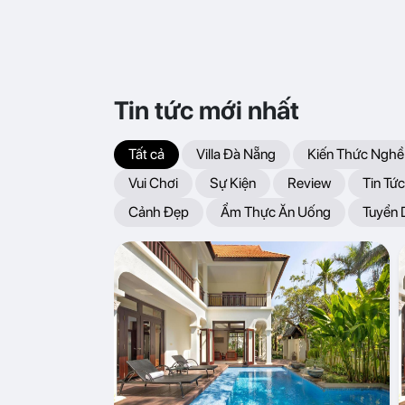
Tin tức mới nhất
Tất cả
Villa Đà Nẵng
Kiến Thức Nghề
Vui Chơi
Sự Kiện
Review
Tin Tức
Cảnh Đẹp
Ẩm Thực Ăn Uống
Tuyển