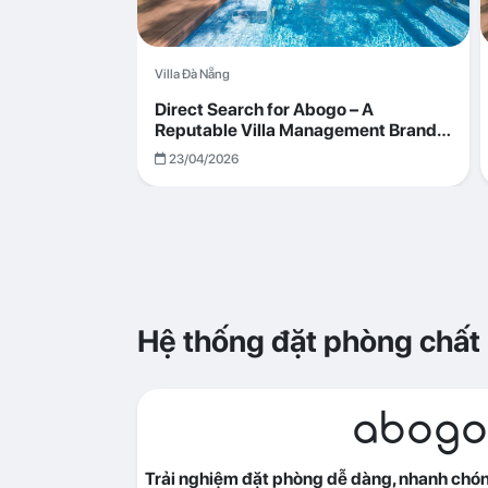
Villa Đà Nẵng
Direct Search for Abogo – A
Reputable Villa Management Brand
with Transparent and Effective
23/04/2026
Operations
Hệ thống đặt phòng chất
abogo
Trải nghiệm đặt phòng dễ dàng, nhanh chóng