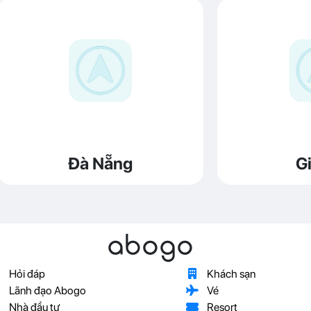
Đà Nẵng
Gi
abogo
Hỏi đáp
Khách sạn
Lãnh đạo Abogo
Vé
Nhà đầu tư
Resort