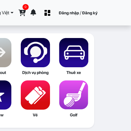
0
 Việt
/
Đăng nhập
Đăng ký
out
Dịch vụ phòng
Thuê xe
ew
Vé
Golf