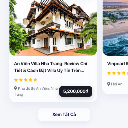
An Viên Villa Nha Trang: Review Chi
Vinpearl 
Tiết & Cách Đặt Villa Uy Tín Trên
Abogo
Hội An
Khu đô thị An Viên, Nha
5,200,000₫
Trang
Xem Tất Cả