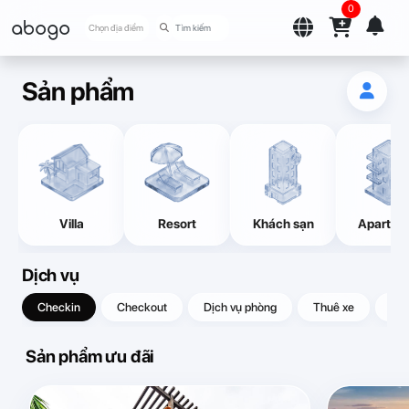
0
abogo
Chọn địa điểm
Sản phẩm
Villa
Resort
Khách sạn
Apartme
Dịch vụ
Checkin
Checkout
Dịch vụ phòng
Thuê xe
Quà
Sản phẩm ưu đãi