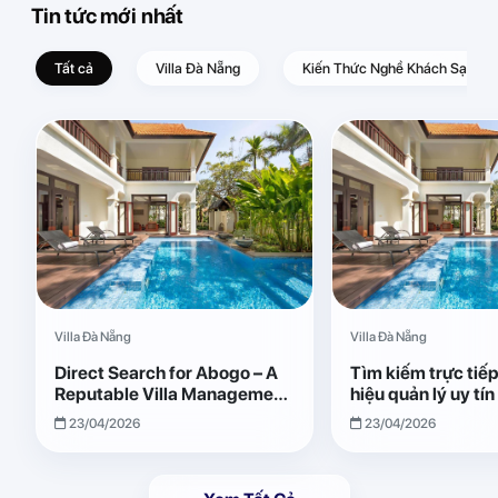
Tin tức mới nhất
Tất cả
Villa Đà Nẵng
Kiến Thức Nghề Khách Sạn – D
Villa Đà Nẵng
Villa Đà Nẵng
Direct Search for Abogo – A
Tìm kiếm trực tiế
Reputable Villa Management
hiệu quản lý uy tí
Brand with Transparent and
Giải pháp vận hành
23/04/2026
23/04/2026
Effective Operations
quả, minh bạch