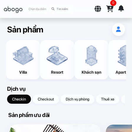
0
abogo
Chọn địa điểm
Sản phẩm
Villa
Resort
Khách sạn
Apartme
Dịch vụ
Checkin
Checkout
Dịch vụ phòng
Thuê xe
Quà
Sản phẩm ưu đãi