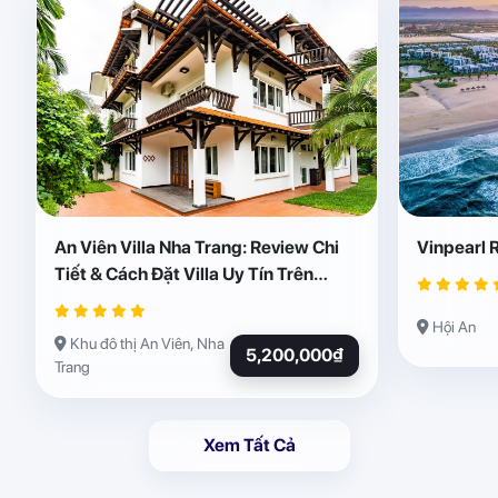
An Viên Villa Nha Trang: Review Chi
Vinpearl 
Tiết & Cách Đặt Villa Uy Tín Trên
Abogo
Hội An
Khu đô thị An Viên, Nha
5,200,000₫
Trang
Xem Tất Cả