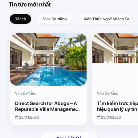
Tin tức mới nhất
Tất cả
Villa Đà Nẵng
Kiến Thức Nghề Khách Sạn – D
Villa Đà Nẵng
Villa Đà Nẵng
Direct Search for Abogo – A
Tìm kiếm trực tiế
Reputable Villa Management
hiệu quản lý uy tí
Brand with Transparent and
Giải pháp vận hành
23/04/2026
23/04/2026
Effective Operations
quả, minh bạch