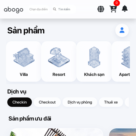
0
abogo
Chọn địa điểm
Sản phẩm
Villa
Resort
Khách sạn
Apartme
Dịch vụ
Checkin
Checkout
Dịch vụ phòng
Thuê xe
Quà
Sản phẩm ưu đãi