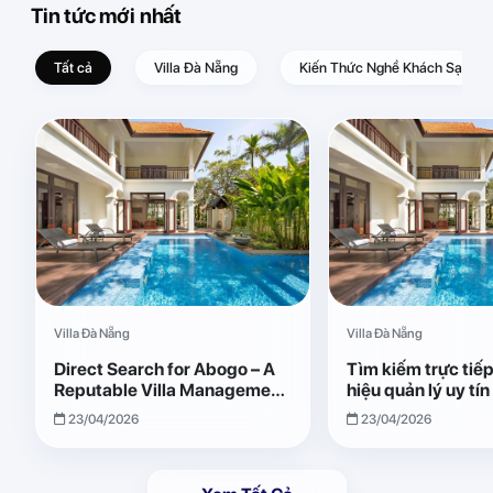
Tin tức mới nhất
Tất cả
Villa Đà Nẵng
Kiến Thức Nghề Khách Sạn – D
Villa Đà Nẵng
Villa Đà Nẵng
Direct Search for Abogo – A
Tìm kiếm trực tiế
Reputable Villa Management
hiệu quản lý uy tí
Brand with Transparent and
Giải pháp vận hành
23/04/2026
23/04/2026
Effective Operations
quả, minh bạch