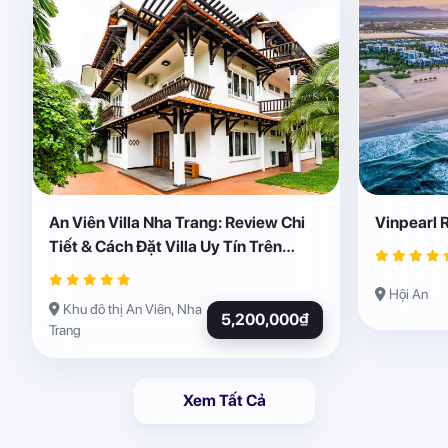
An Viên Villa Nha Trang: Review Chi
Vinpearl 
Tiết & Cách Đặt Villa Uy Tín Trên
Abogo
Hội An
Khu đô thị An Viên, Nha
5,200,000₫
Trang
Xem Tất Cả