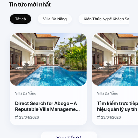
Tin tức mới nhất
Tất cả
Villa Đà Nẵng
Kiến Thức Nghề Khách Sạn – D
Villa Đà Nẵng
Villa Đà Nẵng
Direct Search for Abogo – A
Tìm kiếm trực tiế
Reputable Villa Management
hiệu quản lý uy tí
Brand with Transparent and
Giải pháp vận hành
23/04/2026
23/04/2026
Effective Operations
quả, minh bạch