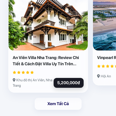
An Viên Villa Nha Trang: Review Chi
Vinpearl 
Tiết & Cách Đặt Villa Uy Tín Trên
Abogo
Hội An
Khu đô thị An Viên, Nha
5,200,000₫
Trang
Xem Tất Cả