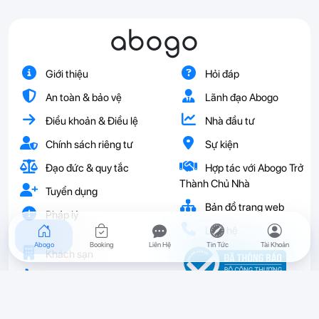
abogo
Giới thiệu
Hỏi đáp
An toàn & bảo vệ
Lãnh đạo Abogo
Điều khoản & Điều lệ
Nhà đầu tư
Chính sách riêng tư
Sự kiện
Đạo đức & quy tắc
Hợp tác với Abogo Trở
Thành Chủ Nhà
Tuyển dụng
Bản đồ trang web
Pháp lý
Liên hệ
Abogo
Booking
Liên Hệ
Tin Tức
Tài Khoản
Khách sạn
Vé
Resort