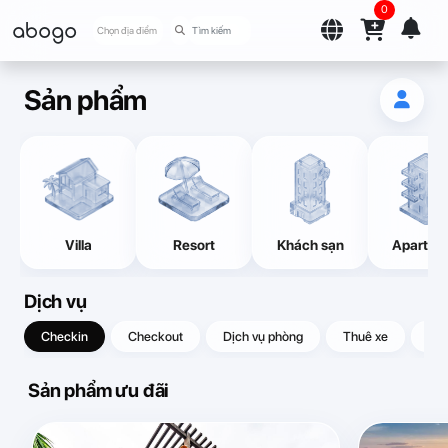
0
abogo
Chọn địa điểm
Sản phẩm
Villa
Resort
Khách sạn
Apartme
Dịch vụ
Checkin
Checkout
Dịch vụ phòng
Thuê xe
Quà
Sản phẩm ưu đãi