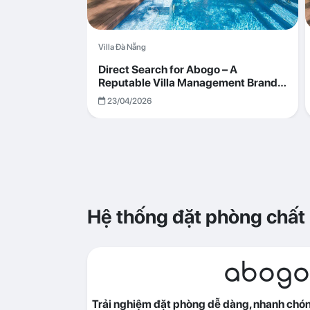
Villa Đà Nẵng
Direct Search for Abogo – A
Reputable Villa Management Brand
with Transparent and Effective
23/04/2026
Operations
Hệ thống đặt phòng chất
abogo
Trải nghiệm đặt phòng dễ dàng, nhanh chóng