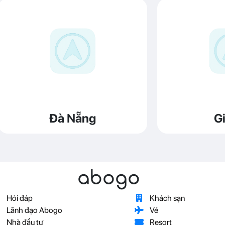
Đà Nẵng
Gi
abogo
Hỏi đáp
Khách sạn
Lãnh đạo Abogo
Vé
Nhà đầu tư
Resort