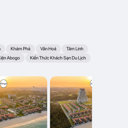
a
Khám Phá
Văn Hoá
Tâm Linh
Kiện Abogo
Kiến Thức Khách Sạn Du Lịch