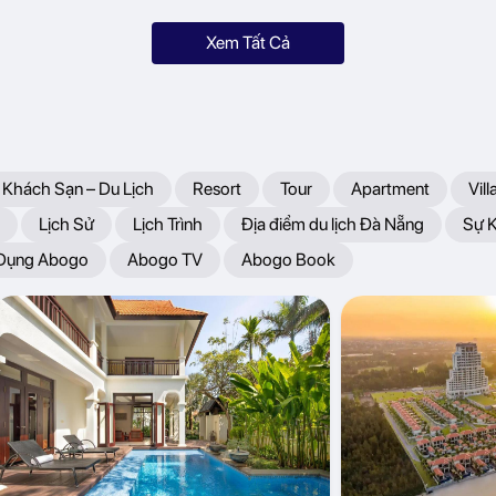
Xem Tất Cả
 Khách Sạn – Du Lịch
Resort
Tour
Apartment
Vill
Lịch Sử
Lịch Trình
Địa điểm du lịch Đà Nẵng
Sự 
 Dụng Abogo
Abogo TV
Abogo Book