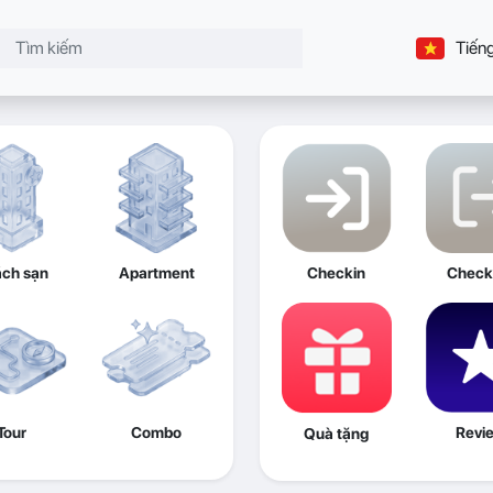
Tiếng
ch sạn
Apartment
Checkin
Check
Tour
Combo
Revi
Quà tặng