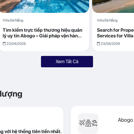
Villa Đà Nẵng
Villa Đà Nẵng
Tìm kiếm trực tiếp thương hiệu quản
Search for Prop
lý uy tín Abogo – Giải pháp vận hành
Services for Vil
villa hiệu quả, minh bạch
Returns with Abo
23/04/2026
23/04/2026
Xem Tất Cả
 lượng
Abogo 
 với hệ thống tiên tiến nhất.