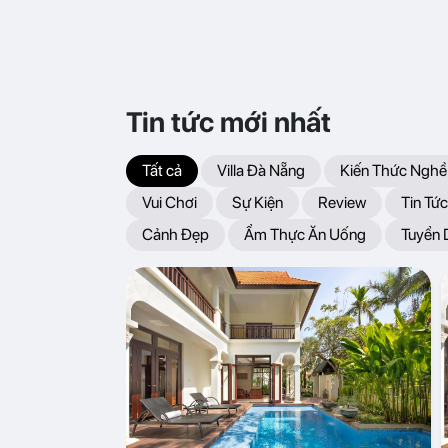
Tin tức mới nhất
Tất cả
Villa Đà Nẵng
Kiến Thức Nghề
Vui Chơi
Sự Kiện
Review
Tin Tức
Cảnh Đẹp
Ẩm Thực Ăn Uống
Tuyển