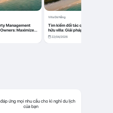
Villa Đà Nẵng
erty Management
Tìm kiếm đối tác quản lý cho chủ s
la Owners: Maximize
hữu villa: Giải pháp tối ưu lợi nhuận
go in Da Nang
cùng Abogo tại Đà Nẵng
22/04/2026
đáp ứng mọi nhu cầu cho kì nghỉ du lịch
của bạn