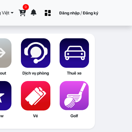
0
 Việt
/
Đăng nhập
Đăng ký
out
Dịch vụ phòng
Thuê xe
ew
Vé
Golf