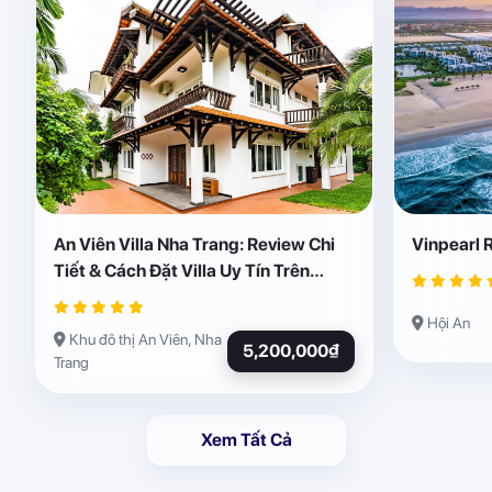
An Viên Villa Nha Trang: Review Chi
Vinpearl 
Tiết & Cách Đặt Villa Uy Tín Trên
Abogo
Hội An
Khu đô thị An Viên, Nha
5,200,000₫
Trang
Xem Tất Cả