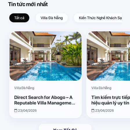
Tin tức mới nhất
Tất cả
Villa Đà Nẵng
Kiến Thức Nghề Khách Sạn – D
Villa Đà Nẵng
Villa Đà Nẵng
Direct Search for Abogo – A
Tìm kiếm trực tiế
Reputable Villa Management
hiệu quản lý uy tí
Brand with Transparent and
Giải pháp vận hành
23/04/2026
23/04/2026
Effective Operations
quả, minh bạch