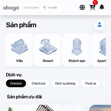
0
abogo
Chọn địa điểm
Sản phẩm
Villa
Resort
Khách sạn
Apartme
Dịch vụ
Checkin
Checkout
Dịch vụ phòng
Thuê xe
Quà
Sản phẩm ưu đãi