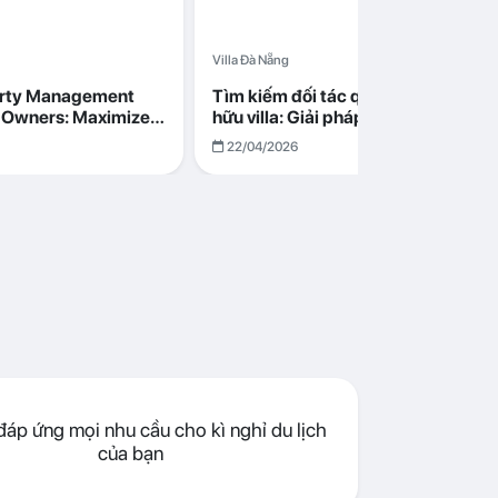
Villa Đà Nẵng
erty Management
Tìm kiếm đối tác quản lý cho chủ s
la Owners: Maximize
hữu villa: Giải pháp tối ưu lợi nhuận
go in Da Nang
cùng Abogo tại Đà Nẵng
22/04/2026
áp ứng mọi nhu cầu cho kì nghỉ du lịch
của bạn