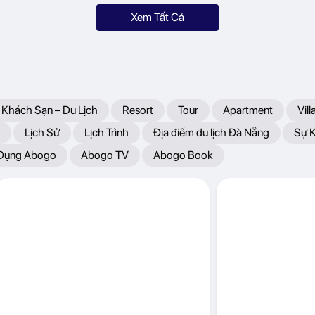
Xem Tất Cả
 Khách Sạn – Du Lịch
Resort
Tour
Apartment
Vill
Lịch Sử
Lịch Trình
Địa điểm du lịch Đà Nẵng
Sự 
 Dụng Abogo
Abogo TV
Abogo Book