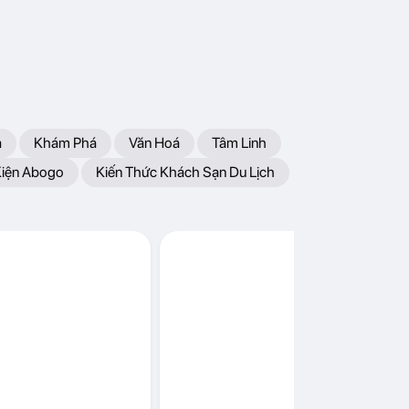
a
Khám Phá
Văn Hoá
Tâm Linh
Kiện Abogo
Kiến Thức Khách Sạn Du Lịch