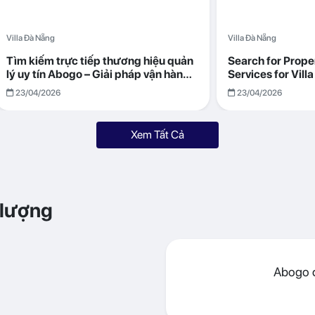
Villa Đà Nẵng
Villa Đà Nẵng
Tìm kiếm trực tiếp thương hiệu quản
Search for Prop
lý uy tín Abogo – Giải pháp vận hành
Services for Vil
villa hiệu quả, minh bạch
Returns with Abo
23/04/2026
23/04/2026
Xem Tất Cả
 lượng
Abogo đ