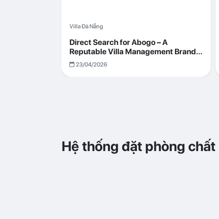
Villa Đà Nẵng
Direct Search for Abogo – A
Reputable Villa Management Brand
with Transparent and Effective
23/04/2026
Operations
Hệ thống đặt phòng chất