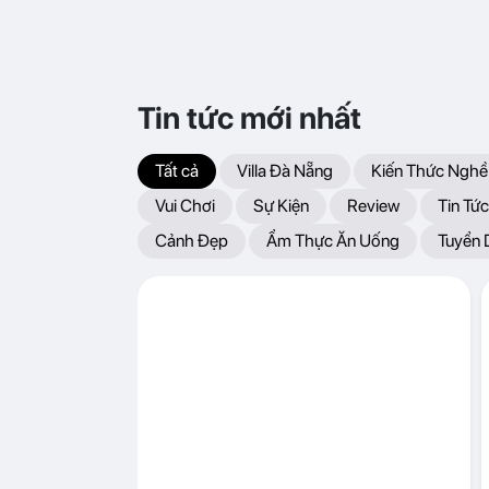
Tin tức mới nhất
Tất cả
Villa Đà Nẵng
Kiến Thức Nghề
Vui Chơi
Sự Kiện
Review
Tin Tức
Cảnh Đẹp
Ẩm Thực Ăn Uống
Tuyển