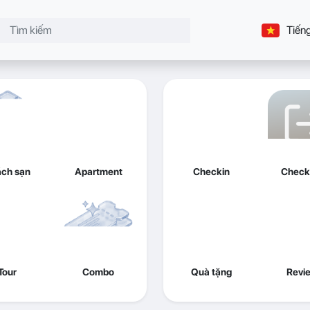
Tiếng
ch sạn
Apartment
Checkin
Check
Tour
Combo
Quà tặng
Revi