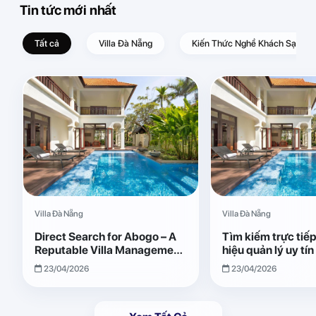
Tin tức mới nhất
Tất cả
Villa Đà Nẵng
Kiến Thức Nghề Khách Sạn – D
Villa Đà Nẵng
Villa Đà Nẵng
Direct Search for Abogo – A
Tìm kiếm trực tiế
Reputable Villa Management
hiệu quản lý uy tí
Brand with Transparent and
Giải pháp vận hành
23/04/2026
23/04/2026
Effective Operations
quả, minh bạch