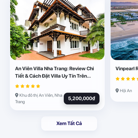
An Viên Villa Nha Trang: Review Chi
Vinpearl 
Tiết & Cách Đặt Villa Uy Tín Trên
Abogo
Hội An
Khu đô thị An Viên, Nha
5,200,000₫
Trang
Xem Tất Cả