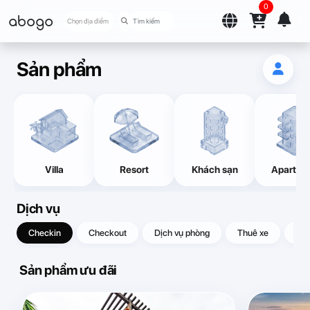
0
abogo
Chọn địa điểm
Sản phẩm
Villa
Resort
Khách sạn
Apartme
Dịch vụ
Checkin
Checkout
Dịch vụ phòng
Thuê xe
Quà
Sản phẩm ưu đãi