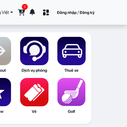
0
 Việt
/
Đăng nhập
Đăng ký
out
Dịch vụ phòng
Thuê xe
ew
Vé
Golf