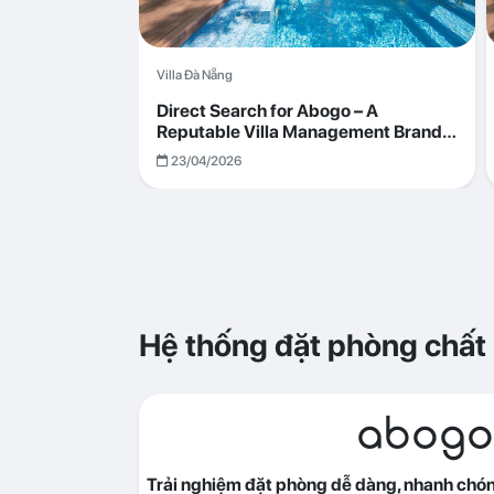
Villa Đà Nẵng
Direct Search for Abogo – A
Reputable Villa Management Brand
with Transparent and Effective
23/04/2026
Operations
Hệ thống đặt phòng chất
abogo
Trải nghiệm đặt phòng dễ dàng, nhanh chóng