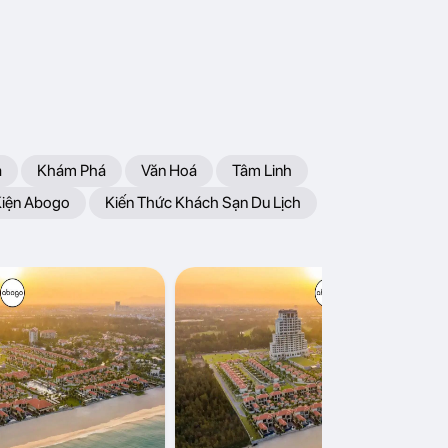
a
Khám Phá
Văn Hoá
Tâm Linh
Kiện Abogo
Kiến Thức Khách Sạn Du Lịch