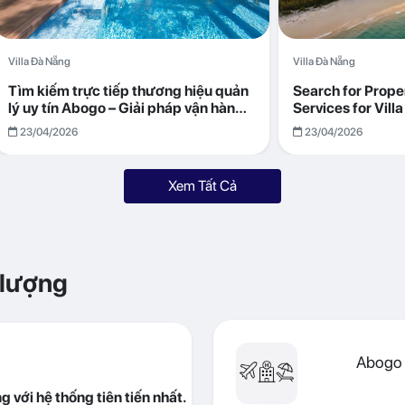
Villa Đà Nẵng
Villa Đà Nẵng
Tìm kiếm trực tiếp thương hiệu quản
Search for Prop
lý uy tín Abogo – Giải pháp vận hành
Services for Vil
villa hiệu quả, minh bạch
Returns with Abo
23/04/2026
23/04/2026
Xem Tất Cả
 lượng
Abogo 
 với hệ thống tiên tiến nhất.