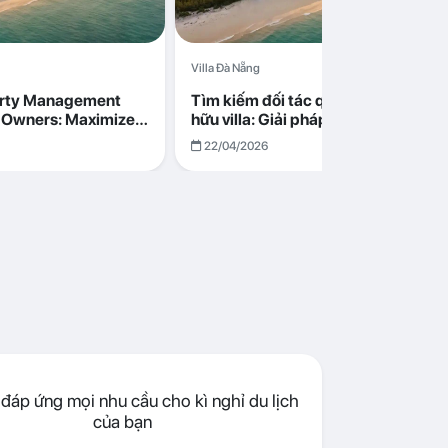
Villa Đà Nẵng
erty Management
Tìm kiếm đối tác quản lý cho chủ s
la Owners: Maximize
hữu villa: Giải pháp tối ưu lợi nhuận
go in Da Nang
cùng Abogo tại Đà Nẵng
22/04/2026
đáp ứng mọi nhu cầu cho kì nghỉ du lịch
của bạn