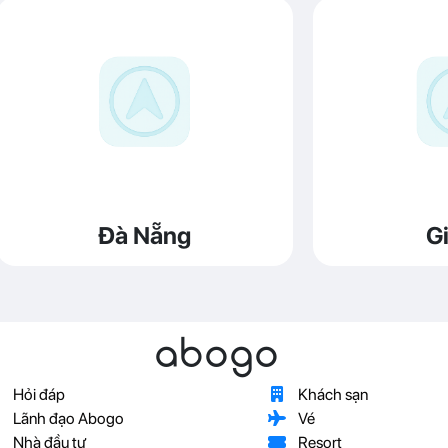
Đà Nẵng
Gi
abogo
Hỏi đáp
Khách sạn
Lãnh đạo Abogo
Vé
Nhà đầu tư
Resort