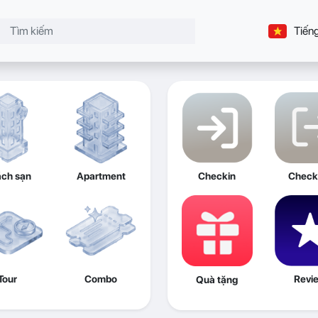
Tiếng
ch sạn
Apartment
Checkin
Check
Tour
Combo
Revi
Quà tặng