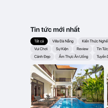
Tin tức mới nhất
Tất cả
Villa Đà Nẵng
Kiến Thức Nghề
Vui Chơi
Sự Kiện
Review
Tin Tức
Cảnh Đẹp
Ẩm Thực Ăn Uống
Tuyển