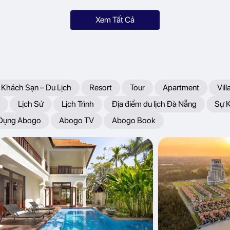
Xem Tất Cả
 Khách Sạn – Du Lịch
Resort
Tour
Apartment
Vill
Lịch Sử
Lịch Trình
Địa điểm du lịch Đà Nẵng
Sự 
 Dụng Abogo
Abogo TV
Abogo Book