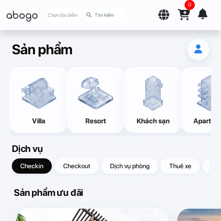
0
abogo
Chọn địa điểm
Sản phẩm
Villa
Resort
Khách sạn
Apartme
Dịch vụ
Checkin
Checkout
Dịch vụ phòng
Thuê xe
Quà
Sản phẩm ưu đãi