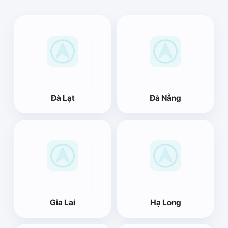
Đà Lạt
Đà Nẵng
Gia Lai
Hạ Long