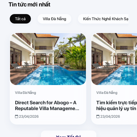
Tin tức mới nhất
Tất cả
Villa Đà Nẵng
Kiến Thức Nghề Khách Sạn – D
Villa Đà Nẵng
Villa Đà Nẵng
Direct Search for Abogo – A
Tìm kiếm trực tiế
Reputable Villa Management
hiệu quản lý uy tí
Brand with Transparent and
Giải pháp vận hành
23/04/2026
23/04/2026
Effective Operations
quả, minh bạch