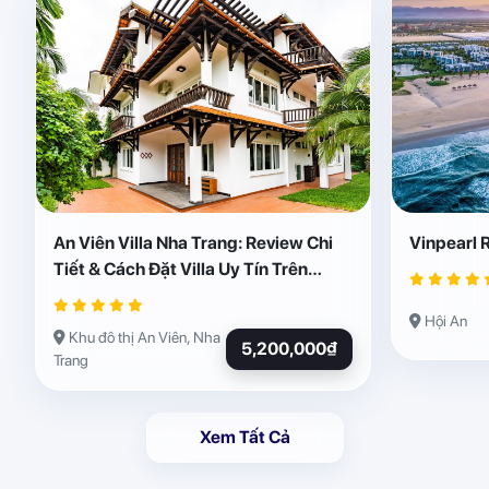
An Viên Villa Nha Trang: Review Chi
Vinpearl 
Tiết & Cách Đặt Villa Uy Tín Trên
Abogo
Hội An
Khu đô thị An Viên, Nha
5,200,000₫
Trang
Xem Tất Cả