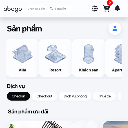
0
abogo
Chọn địa điểm
Sản phẩm
Villa
Resort
Khách sạn
Apartme
Dịch vụ
Checkin
Checkout
Dịch vụ phòng
Thuê xe
Quà
Sản phẩm ưu đãi