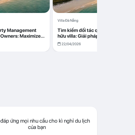
Villa Đà Nẵng
erty Management
Tìm kiếm đối tác quản lý cho chủ s
la Owners: Maximize
hữu villa: Giải pháp tối ưu lợi nhuận
go in Da Nang
cùng Abogo tại Đà Nẵng
22/04/2026
đáp ứng mọi nhu cầu cho kì nghỉ du lịch
của bạn