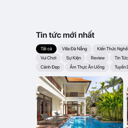
Tin tức mới nhất
Tất cả
Villa Đà Nẵng
Kiến Thức Nghề
Vui Chơi
Sự Kiện
Review
Tin Tức
Cảnh Đẹp
Ẩm Thực Ăn Uống
Tuyển