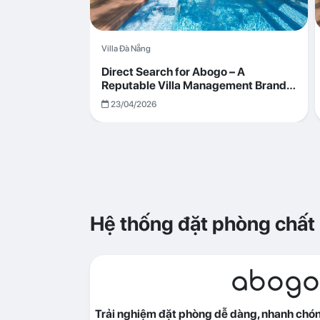
Villa Đà Nẵng
Direct Search for Abogo – A
Reputable Villa Management Brand
with Transparent and Effective
23/04/2026
Operations
Hệ thống đặt phòng chất
abogo
Trải nghiệm đặt phòng dễ dàng, nhanh chóng