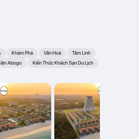
a
Khám Phá
Văn Hoá
Tâm Linh
Kiện Abogo
Kiến Thức Khách Sạn Du Lịch