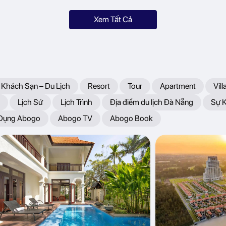
Xem Tất Cả
 Khách Sạn – Du Lịch
Resort
Tour
Apartment
Vill
Lịch Sử
Lịch Trình
Địa điểm du lịch Đà Nẵng
Sự 
 Dụng Abogo
Abogo TV
Abogo Book