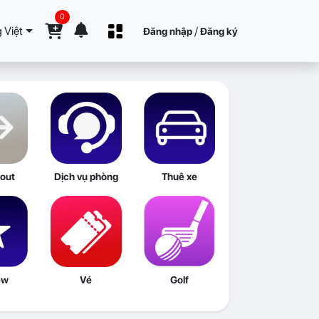
0
 Việt
/
Đăng nhập
Đăng ký
out
Dịch vụ phòng
Thuê xe
ew
Vé
Golf