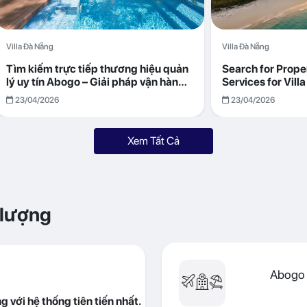
Villa Đà Nẵng
Villa Đà Nẵng
Tìm kiếm trực tiếp thương hiệu quản
Search for Prop
lý uy tín Abogo – Giải pháp vận hành
Services for Vil
villa hiệu quả, minh bạch
Returns with Abo
23/04/2026
23/04/2026
Xem Tất Cả
 lượng
Abogo 
 với hệ thống tiên tiến nhất.