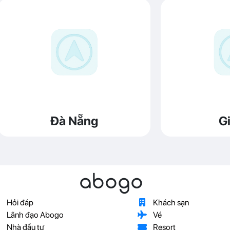
Đà Nẵng
Gi
abogo
Hỏi đáp
Khách sạn
Lãnh đạo Abogo
Vé
Nhà đầu tư
Resort