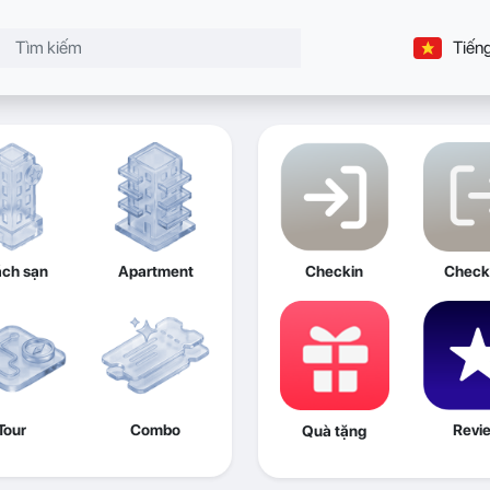
Tiếng
ch sạn
Apartment
Checkin
Check
Tour
Combo
Revi
Quà tặng